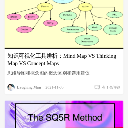
知识可视化工具辨析：Mind Map VS Thinking
Map VS Concept Maps
思维导图和概念图的概念区别和选用建议
知
Laughing Man
2021-11-05
有 1 条评论
识
可
视
化
工
具