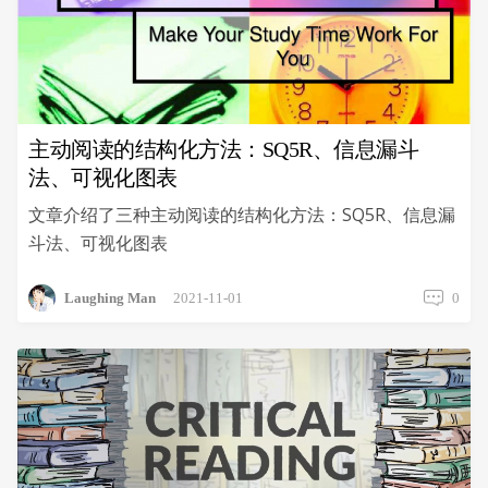
辨
析：
Mind
Map
VS
Thinking
Map
主动阅读的结构化方法：SQ5R、信息漏斗
VS
法、可视化图表
Concept
Maps
文章介绍了三种主动阅读的结构化方法：SQ5R、信息漏
斗法、可视化图表
Laughing Man
2021-11-01
0