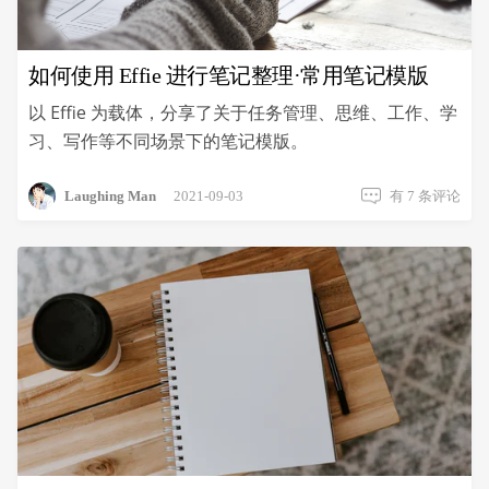
如何使用 Effie 进行笔记整理·常用笔记模版
以 Effie 为载体，分享了关于任务管理、思维、工作、学
习、写作等不同场景下的笔记模版。
如
Laughing Man
2021-09-03
有 7 条评论
何
使
用
Effie
进
行
笔
记
整
理
·
常