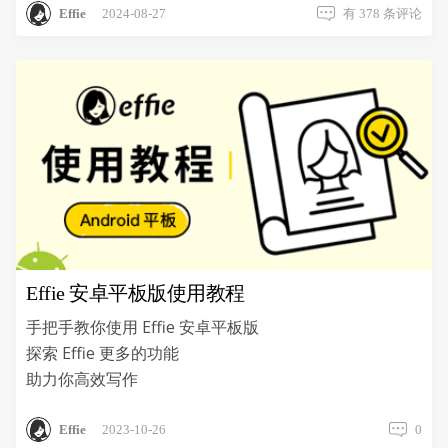
Effie
Effie
2024-08-27
有 378 条评论
常
见
问
题
解
答
Effie 安卓平板版使用教程
手把手教你使用 Effie 安卓平板版
探索 Effie 更多的功能
助力你高效写作
Effie
2023-10-26
0