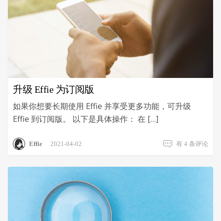
升级 Effie 为订阅版
如果你想要长期使用 Effie 并享受更多功能，可升级
Effie 到订阅版。 以下是具体操作： 在 […]
升
Effie
2021-04-02
有 4 条评论
级
Effie
为
订
阅
版