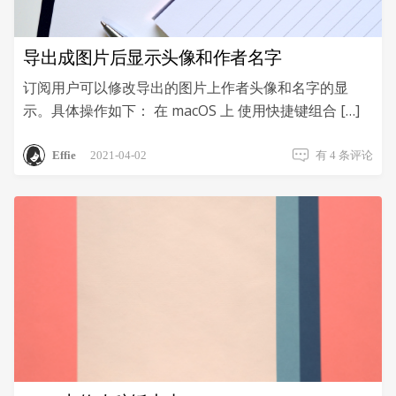
导出成图片后显示头像和作者名字
订阅用户可以修改导出的图片上作者头像和名字的显
示。具体操作如下： 在 macOS 上 使用快捷键组合 […]
导
Effie
2021-04-02
有 4 条评论
出
成
图
片
后
显
示
头
像
和
作
者
名