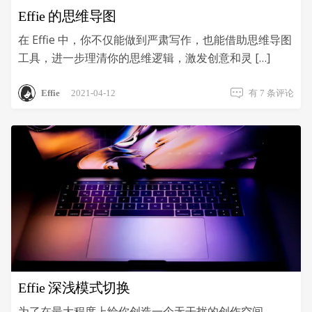
Effie 的思维导图
在 Effie 中，你不仅能做到严肃写作，也能借助思维导图
工具，进一步理清你的思维逻辑，激发创意和灵 […]
Effie
Effie
2021-04-12
有 7 条评论
的
思
维
导
图
Effie 深浅模式切换
为了在最大程度上给你创造一个无干扰的创作空间，