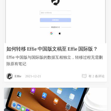
如何转移 Effie 中国版文稿至 Effie 国际版？
Effie 中国版与国际版的数据互相独立，转移过程无需删
除原有笔记
如
Effie
2021-12-21
有 2 条评论
何
转
移
Effie
中
国