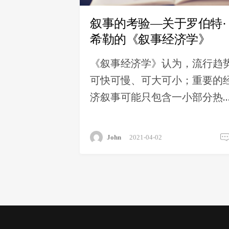
叙事的考验—关于罗伯特·
希勒的《叙事经济学》
《叙事经济学》认为，流行趋
可快可慢、可大可小；重要的
济叙事可能只包含一小部分热
话题；叙事星座比单一叙事更
影响力；叙事的经济影响可能
John
2021-04-02
随着时间的推移而变化；真相
足以阻止虚假叙事的传播；经
叙事的传播力取决于重复概率
叙事大行其道依赖附属元素，
如人情味、身份认同、爱国情