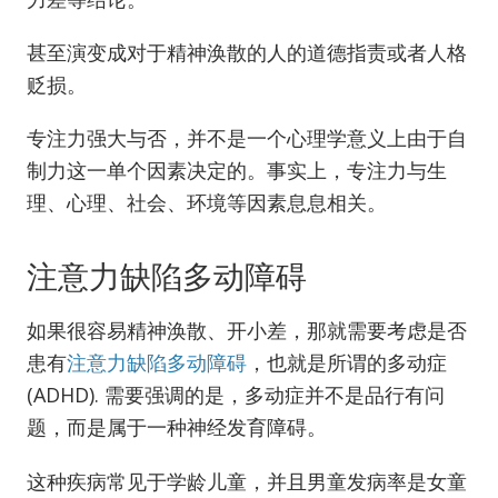
涣
散
甚至演变成对于精神涣散的人的道德指责或者人格
（开
小
贬损。
差）
的
专注力强大与否，并不是一个心理学意义上由于自
人，
制力这一单个因素决定的。事实上，专注力与生
其
本
理、心理、社会、环境等因素息息相关。
质
区
别
注意力缺陷多动障碍
是
什
如果很容易精神涣散、开小差，那就需要考虑是否
么？
患有
注意力缺陷多动障碍
，也就是所谓的多动症
(ADHD). 需要强调的是，多动症并不是品行有问
题，而是属于一种神经发育障碍。
这种疾病常见于学龄儿童，并且男童发病率是女童