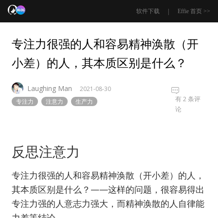
|
软件下载
Effie 首页 >>
专注力很强的人和容易精神涣散（开
小差）的人，其本质区别是什么？
Laughing Man
2021-08-30
专
有 2 条评
专注力
注意力
生产力
注
论
力
很
强
反思注意力
的
人
和
专注力很强的人和容易精神涣散（开小差）的人，
容
其本质区别是什么？——这样的问题，很容易得出
易
精
专注力强的人意志力强大，而精神涣散的人自律能
神
力差等结论。