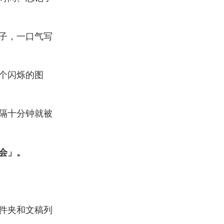
子，一口气写
个闪烁的图
隔十分钟就被
会」。
件夹和文稿列