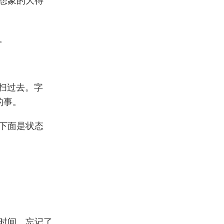
。
地扫过去。字
的事。
下面是状态
时间、忘记了