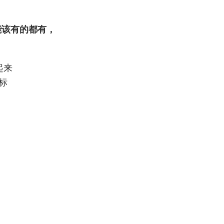
能该有的都有，
起来
标