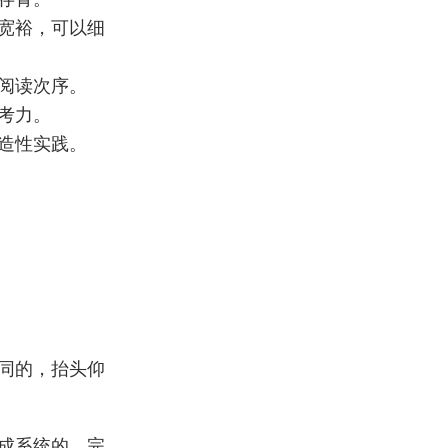
宽裕，可以细
阅读次序。
考力。
造性实践。
同的，抬头仰
成系统的、完