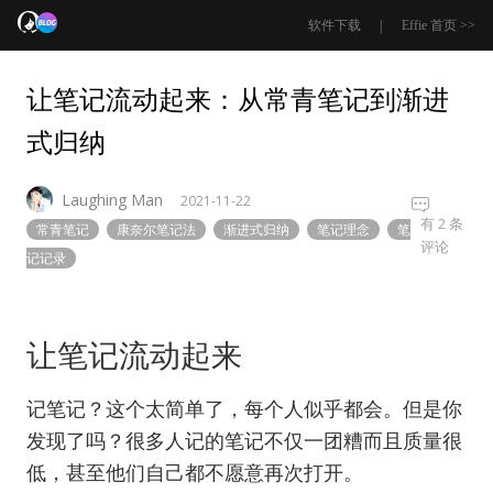
|
软件下载
Effie 首页 >>
让笔记流动起来：从常青笔记到渐进
式归纳
Laughing Man
2021-11-22
让
有 2 条
常青笔记
康奈尔笔记法
渐进式归纳
笔记理念
笔
笔
评论
记记录
记
流
动
起
让笔记流动起来
来：
从
记笔记？这个太简单了，每个人似乎都会。但是你
常
青
发现了吗？很多人记的笔记不仅一团糟而且质量很
笔
低，甚至他们自己都不愿意再次打开。
记