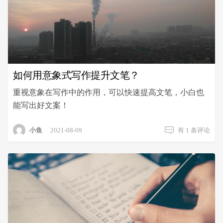
如何用意象式写作提升文笔？
重视意象在写作中的作用，可以快速提高文笔，小白也
能写出好文案！
如
小鱼
2021-08-09
有 1 条评论
何
用
意
象
式
写
作
提