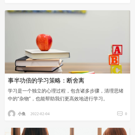
速
阅
读
的
好
处，
远
比
你
想
象
得
要
事半功倍的学习策略：断舍离
多
学习是一个独立的心理过程，包含诸多步骤，清理思绪
中的“杂物”，也能帮助我们更高效地进行学习。
小鱼
2022-02-04
0