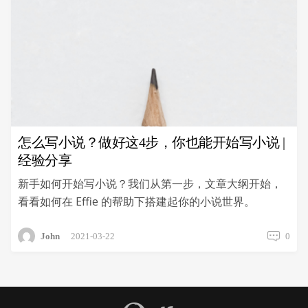
思
维，
你
也
能
写
出
爆
款
小
怎么写小说？做好这4步，你也能开始写小说 |
红
经验分享
书
文
新手如何开始写小说？我们从第一步，文章大纲开始，
案？
看看如何在 Effie 的帮助下搭建起你的小说世界。
John
2021-03-22
0