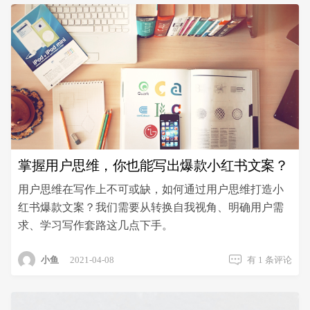
掌握用户思维，你也能写出爆款小红书文案？
用户思维在写作上不可或缺，如何通过用户思维打造小
红书爆款文案？我们需要从转换自我视角、明确用户需
求、学习写作套路这几点下手。
掌
小鱼
2021-04-08
有 1 条评论
握
用
户